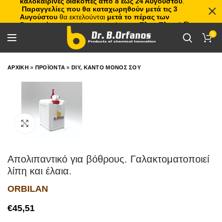
καλοκαιρινές διακοπές από 8 έως 24 Αυγούστου
.
Παραγγελίες που θα καταχωρηθούν μετά τις 3
Αυγούστου
θα εκτελούνται
μετά το πέρας των
διακοπών
, με σειρά προτεραιότητας.
Πλιτς Πλατς!
🏖️🌊
0
ΑΡΧΙΚΗ
»
ΠΡΟΪΟΝΤΑ
»
DIY, ΚΑΝΤΟ ΜΟΝΟΣ ΣΟΥ
Click to enlarge
Απολιπαντικό για βόθρους. Γαλακτοματοποιεί
λίπη και έλαια.
ORBILAN
€