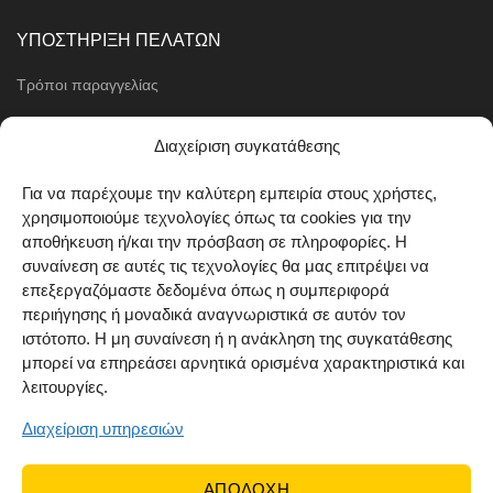
ΥΠΟΣΤΗΡΙΞΗ ΠΕΛΑΤΩΝ
Τρόποι παραγγελίας
Τρόποι πληρωμής
Διαχείριση συγκατάθεσης
Μέθοδοι αποστολής
Για να παρέχουμε την καλύτερη εμπειρία στους χρήστες,
Πολιτική επιστροφών
χρησιμοποιούμε τεχνολογίες όπως τα cookies για την
Όροι χρήσης
αποθήκευση ή/και την πρόσβαση σε πληροφορίες. Η
συναίνεση σε αυτές τις τεχνολογίες θα μας επιτρέψει να
Cookie Policy (EU)
επεξεργαζόμαστε δεδομένα όπως η συμπεριφορά
περιήγησης ή μοναδικά αναγνωριστικά σε αυτόν τον
ΑΚΟΛΟΥΘΗΣΤΕ ΜΑΣ
ιστότοπο. Η μη συναίνεση ή η ανάκληση της συγκατάθεσης
μπορεί να επηρεάσει αρνητικά ορισμένα χαρακτηριστικά και
λειτουργίες.
Διαχείριση υπηρεσιών
ΑΠΟΔΟΧΗ