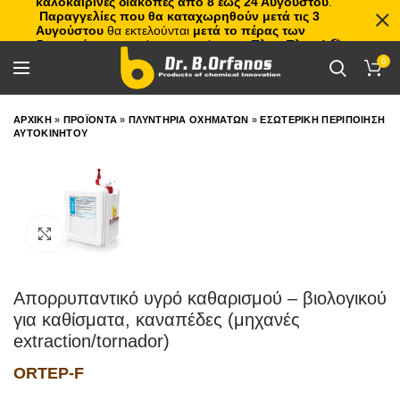
καλοκαιρινές διακοπές από 8 έως 24 Αυγούστου
.
Παραγγελίες που θα καταχωρηθούν μετά τις 3
Αυγούστου
θα εκτελούνται
μετά το πέρας των
διακοπών
, με σειρά προτεραιότητας.
Πλιτς Πλατς!
🏖️🌊
0
ΑΡΧΙΚΗ
»
ΠΡΟΪΟΝΤΑ
»
ΠΛΥΝΤΗΡΙΑ ΟΧΗΜΑΤΩΝ
»
ΕΣΩΤΕΡΙΚΗ ΠΕΡΙΠΟΙΗΣΗ
ΑΥΤΟΚΙΝΗΤΟΥ
Click to enlarge
Απορρυπαντικό υγρό καθαρισμού – βιολογικού
για καθίσματα, καναπέδες (μηχανές
extraction/tornador)
ORTEP-F