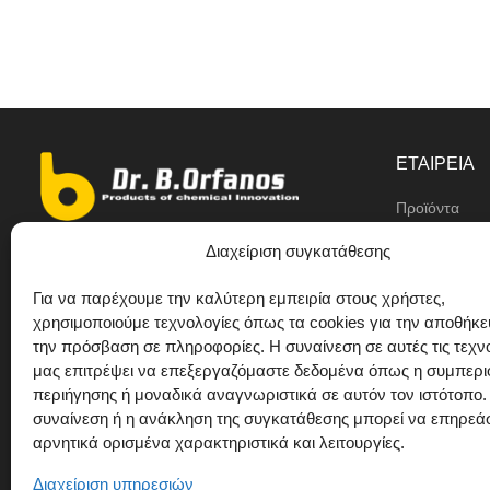
ΕΤΑΙΡΕΙΑ
Προϊόντα
Αντιπρόσωπο
Διαχείριση συγκατάθεσης
9ο χλμ Ε.Ο Θεσσαλονίκης/ Κιλκίς,
Η εταιρεία
Διαβατά
Για να παρέχουμε την καλύτερη εμπειρία στους χρήστες,
Ιδιωτική ετικέ
χρησιμοποιούμε τεχνολογίες όπως τα cookies για την αποθήκε
+30 2310 781628
την πρόσβαση σε πληροφορίες. Η συναίνεση σε αυτές τις τεχν
Προτάσεις
+30 693 744 4655 (WhatsApp)
μας επιτρέψει να επεξεργαζόμαστε δεδομένα όπως η συμπερ
περιήγησης ή μοναδικά αναγνωριστικά σε αυτόν τον ιστότοπο.
Επικοινωνία
+30 693 744 4655 (Viber)
συναίνεση ή η ανάκληση της συγκατάθεσης μπορεί να επηρεά
+30 2310 783655 (Fax)
αρνητικά ορισμένα χαρακτηριστικά και λειτουργίες.
orfanos@drorfanos.gr
Διαχείριση υπηρεσιών