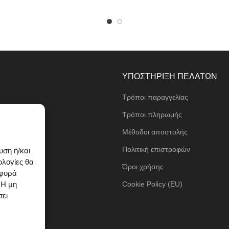
ΥΠΟΣΤΗΡΙΞΗ ΠΕΛΑΤΩΝ
Τρόποι παραγγελίας
ι
Τρόποι πληρωμής
Μέθοδοι αποστολής
τα
Πολιτική επιστροφών
υση ή/και
ολογίες θα
Όροι χρήσης
ιφορά
 Η μη
Cookie Policy (EU)
σει