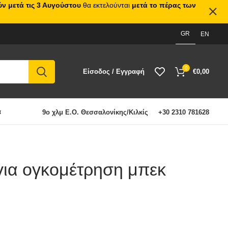
ν μετά τις 3 Αυγούστου
θα εκτελούνται
μετά το πέρας των
GR
EN
0
Είσοδος / Εγγραφή
€
0,00
α
9ο χλμ Ε.Ο. Θεσσαλονίκης/Κιλκίς
+30 2310 781628
για ογκομέτρηση μπεκ