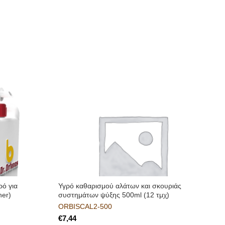
ρό για
Υγρό καθαρισμού αλάτων και σκουριάς
Κ
ner)
συστημάτων ψύξης 500ml (12 τμχ)
ν
ORBISCAL2-500
€