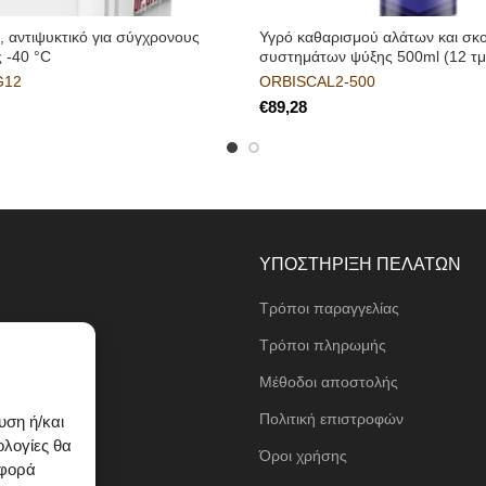
, αντιψυκτικό για σύγχρονους
Υγρό καθαρισμού αλάτων και σκ
ς -40 °C
συστημάτων ψύξης 500ml (12 τμ
G12
ORBISCAL2-500
€
ΥΠΟΣΤΗΡΙΞΗ ΠΕΛΑΤΩΝ
Τρόποι παραγγελίας
ι
Τρόποι πληρωμής
Μέθοδοι αποστολής
τα
Πολιτική επιστροφών
υση ή/και
ολογίες θα
Όροι χρήσης
ιφορά