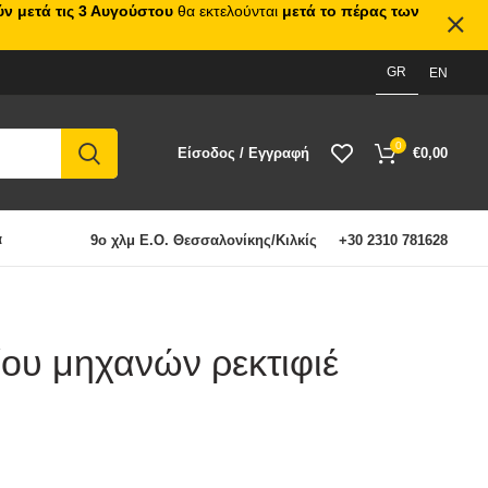
ν μετά τις 3 Αυγούστου
θα εκτελούνται
μετά το πέρας των
GR
EN
0
Είσοδος / Εγγραφή
€
0,00
α
9ο χλμ Ε.Ο. Θεσσαλονίκης/Κιλκίς
+30 2310 781628
ου μηχανών ρεκτιφιέ