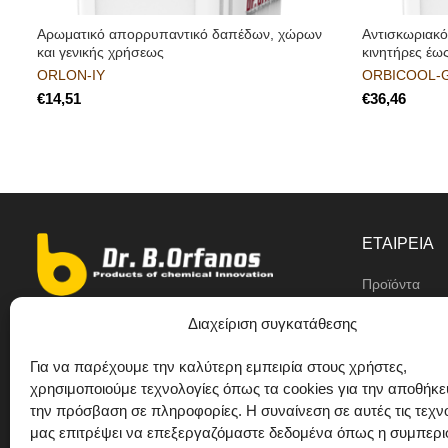
Αρωματικό απορρυπαντικό δαπέδων, χώρων
Αντισκωριακό
και γενικής χρήσεως
κινητήρες έω
ORLON-IY
ORBICOOL-
€
€
ΕΤΑΙΡΕΙΑ
Προϊόντα
Αντιπρόσωπο
Διαχείριση συγκατάθεσης
9ο χλμ Ε.Ο Θεσσαλονίκης/ Κιλκίς,
Η εταιρεία
Διαβατά
Για να παρέχουμε την καλύτερη εμπειρία στους χρήστες,
Ιδιωτική ετικέ
χρησιμοποιούμε τεχνολογίες όπως τα cookies για την αποθήκε
+30 2310 781628
την πρόσβαση σε πληροφορίες. Η συναίνεση σε αυτές τις τεχν
Προτάσεις
+30 693 744 4655 (WhatsApp)
μας επιτρέψει να επεξεργαζόμαστε δεδομένα όπως η συμπερ