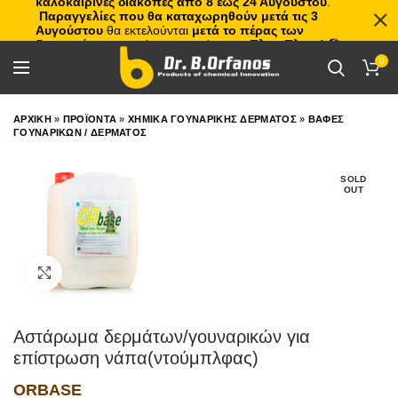
καλοκαιρινές διακοπές από 8 έως 24 Αυγούστου
.
Παραγγελίες που θα καταχωρηθούν μετά τις 3
Αυγούστου
θα εκτελούνται
μετά το πέρας των
διακοπών
, με σειρά προτεραιότητας.
Πλιτς Πλατς!
🏖️🌊
0
ΑΡΧΙΚΗ
»
ΠΡΟΪΟΝΤΑ
»
ΧΗΜΙΚΑ ΓΟΥΝΑΡΙΚΗΣ ΔΕΡΜΑΤΟΣ
»
ΒΑΦΕΣ
ΓΟΥΝΑΡΙΚΩΝ / ΔΕΡΜΑΤΟΣ
SOLD
OUT
Click to enlarge
Αστάρωμα δερμάτων/γουναρικών για
επίστρωση νάπα(ντούμπλφας)
ORBASE