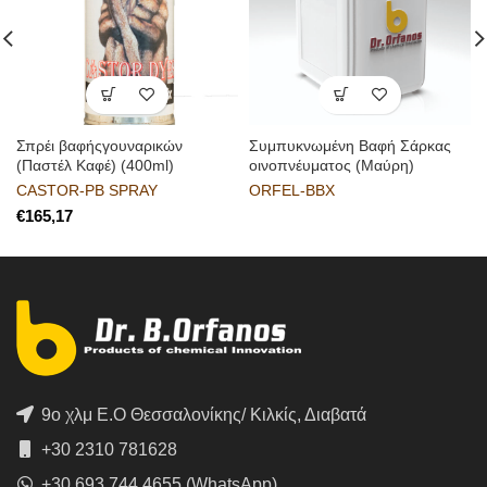
Σπρέι βαφήςγουναρικών
Συμπυκνωμένη Βαφή Σάρκας
(Παστέλ Καφέ) (400ml)
οινοπνέυματος (Μαύρη)
CASTOR-PB SPRAY
ORFEL-BBX
€
9ο χλμ Ε.Ο Θεσσαλονίκης/ Κιλκίς, Διαβατά
+30 2310 781628
+30 693 744 4655 (WhatsApp)