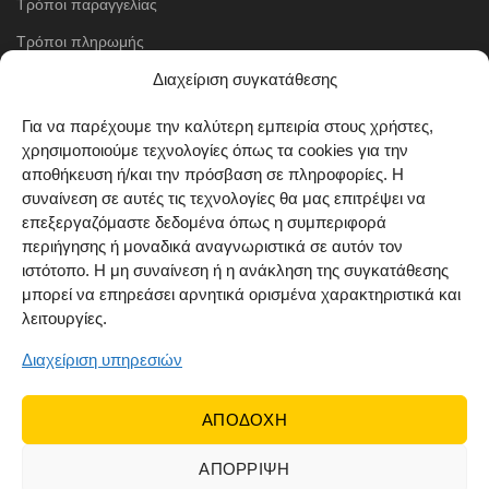
Τρόποι παραγγελίας
Τρόποι πληρωμής
Μέθοδοι αποστολής
Διαχείριση συγκατάθεσης
Πολιτική επιστροφών
Για να παρέχουμε την καλύτερη εμπειρία στους χρήστες,
χρησιμοποιούμε τεχνολογίες όπως τα cookies για την
Όροι χρήσης
αποθήκευση ή/και την πρόσβαση σε πληροφορίες. Η
Cookie Policy (EU)
συναίνεση σε αυτές τις τεχνολογίες θα μας επιτρέψει να
επεξεργαζόμαστε δεδομένα όπως η συμπεριφορά
ΑΚΟΛΟΥΘΗΣΤΕ ΜΑΣ
περιήγησης ή μοναδικά αναγνωριστικά σε αυτόν τον
ιστότοπο. Η μη συναίνεση ή η ανάκληση της συγκατάθεσης
μπορεί να επηρεάσει αρνητικά ορισμένα χαρακτηριστικά και
λειτουργίες.
Διαχείριση υπηρεσιών
ΑΠΟΔΟΧΗ
ΑΠΟΡΡΙΨΗ
© 2022 Dr Orfanos.
Web development
&
eCommerce