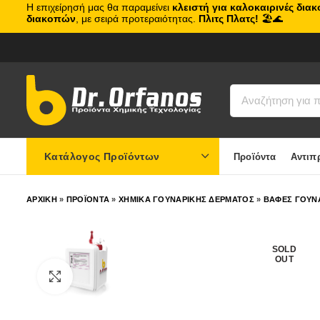
Η επιχείρησή μας θα παραμείνει
κλειστή για καλοκαιρινές δια
διακοπών
, με σειρά προτεραιότητας.
Πλιτς Πλατς!
🏖️🌊
Κατάλογος Προϊόντων
Προϊόντα
Αντιπ
ΑΡΧΙΚΗ
»
ΠΡΟΪΟΝΤΑ
»
ΧΗΜΙΚΑ ΓΟΥΝΑΡΙΚΗΣ ΔΕΡΜΑΤΟΣ
»
ΒΑΦΕΣ ΓΟΥΝΑ
SOLD
OUT
Click to enlarge