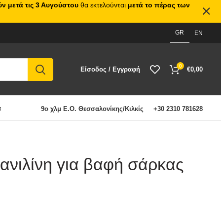
ν μετά τις 3 Αυγούστου
θα εκτελούνται
μετά το πέρας των
GR
EN
0
Είσοδος / Εγγραφή
€
0,00
α
9ο χλμ Ε.Ο. Θεσσαλονίκης/Κιλκίς
+30 2310 781628
ανιλίνη για βαφή σάρκας