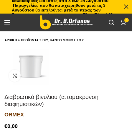
καλοκαιρινές διακοπές από 8 έως 24 Αυγούστου
.
Παραγγελίες που θα καταχωρηθούν μετά τις 3
Αυγούστου
θα εκτελούνται
μετά το πέρας των
διακοπών
, με σειρά προτεραιότητας.
Πλιτς Πλατς!
🏖️🌊
0
ΑΡΧΙΚΗ
»
ΠΡΟΪΟΝΤΑ
»
DIY, ΚΑΝΤΟ ΜΟΝΟΣ ΣΟΥ
Click to enlarge
Διαβρωτικό βινυλιου (απομακρυνση
διαφημιστικών)
ORMEX
€