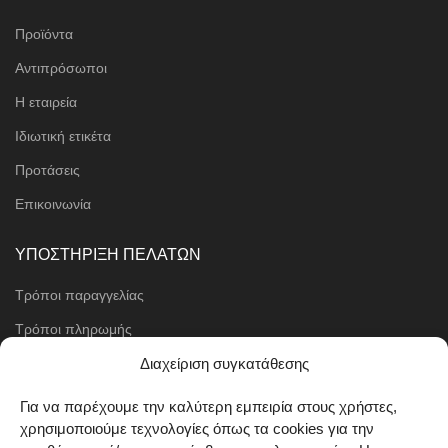
Προϊόντα
Αντιπρόσωποι
Η εταιρεία
Ιδιωτική ετικέτα
Προτάσεις
Επικοινωνία
ΥΠΟΣΤΗΡΙΞΗ ΠΕΛΑΤΩΝ
Τρόποι παραγγελίας
Τρόποι πληρωμής
Μέθοδοι αποστολής
Διαχείριση συγκατάθεσης
Πολιτική επιστροφών
Για να παρέχουμε την καλύτερη εμπειρία στους χρήστες,
χρησιμοποιούμε τεχνολογίες όπως τα cookies για την
Όροι χρήσης