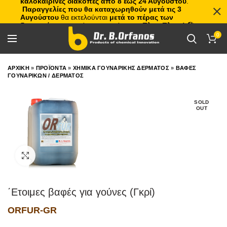
καλοκαιρινές διακοπές από 8 έως 24 Αυγούστου
.
Παραγγελίες που θα καταχωρηθούν μετά τις 3
Αυγούστου
θα εκτελούνται
μετά το πέρας των
διακοπών
, με σειρά προτεραιότητας.
Πλιτς Πλατς!
🏖️🌊
0
ΑΡΧΙΚΗ
»
ΠΡΟΪΟΝΤΑ
»
ΧΗΜΙΚΑ ΓΟΥΝΑΡΙΚΗΣ ΔΕΡΜΑΤΟΣ
»
ΒΑΦΕΣ
ΓΟΥΝΑΡΙΚΩΝ / ΔΕΡΜΑΤΟΣ
SOLD
OUT
Click to enlarge
΄Ετοιμες βαφές για γούνες (Γκρί)
ORFUR-GR