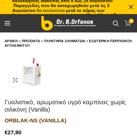
καλοκαιρινές διακοπές από 8 έως 24 Αυγούστου
.
Παραγγελίες που θα καταχωρηθούν μετά τις 3
Αυγούστου
θα εκτελούνται
μετά το πέρας των
διακοπών
, με σειρά προτεραιότητας.
Πλιτς Πλατς!
🏖️🌊
0
ΑΡΧΙΚΗ
»
ΠΡΟΪΟΝΤΑ
»
ΠΛΥΝΤΗΡΙΑ ΟΧΗΜΑΤΩΝ
»
ΕΣΩΤΕΡΙΚΗ ΠΕΡΙΠΟΙΗΣΗ
ΑΥΤΟΚΙΝΗΤΟΥ
Click to enlarge
Γυαλιστικό, αρωματικό υγρό καμπίνας χωρίς
σιλικόνη (Vanilla)
ORBLAK-NS (VANILLA)
€