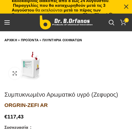
καλοκαιρινές διακοπές από 8 έως 24 Αυγούστου
.
Παραγγελίες που θα καταχωρηθούν μετά τις 3
Αυγούστου
θα εκτελούνται
μετά το πέρας των
διακοπών
, με σειρά προτεραιότητας.
Πλιτς Πλατς!
🏖️🌊
0
ΑΡΧΙΚΗ
»
ΠΡΟΪΟΝΤΑ
»
ΠΛΥΝΤΗΡΙΑ ΟΧΗΜΑΤΩΝ
Click to enlarge
Συμπυκνωμένο Αρωματικό υγρό (Ζεφυρος)
ORGRIN-ZEFI AR
€
Συσκευασία