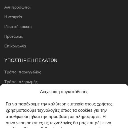
Αντιπρόσωποι
Η εταιρεία
Ιδιωτική ετικέτα
Προτάσεις
Επικοινωνία
ΥΠΟΣΤΗΡΙΞΗ ΠΕΛΑΤΩΝ
Τρόποι παραγγελίας
Τρόποι πληρωμής
Μέθοδοι αποστολής
Διαχείριση συγκατάθεσης
Πολιτική επιστροφών
Για να παρέχουμε την καλύτερη εμπειρία στους χρήστες,
χρησιμοποιούμε τεχνολογίες όπως τα cookies για την
Όροι χρήσης
αποθήκευση ή/και την πρόσβαση σε πληροφορίες. Η
Cookie Policy (EU)
συναίνεση σε αυτές τις τεχνολογίες θα μας επιτρέψει να