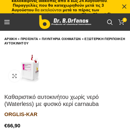
καλοκαιρινές διακοπές από 8 έως 24 Αυγούστου
.
Παραγγελίες που θα καταχωρηθούν μετά τις 3
Αυγούστου
θα εκτελούνται
μετά το πέρας των
διακοπών
, με σειρά προτεραιότητας.
Πλιτς Πλατς!
🏖️🌊
0
ΑΡΧΙΚΗ
»
ΠΡΟΪΟΝΤΑ
»
ΠΛΥΝΤΗΡΙΑ ΟΧΗΜΑΤΩΝ
»
ΕΞΩΤΕΡΙΚΗ ΠΕΡΙΠΟΙΗΣΗ
ΑΥΤΟΚΙΝΗΤΟΥ
Click to enlarge
Καθαριστικό αυτοκινήτου χωρίς νερό
(Waterless) με φυσικό κερί carnauba
ORGLIS-KAR
€