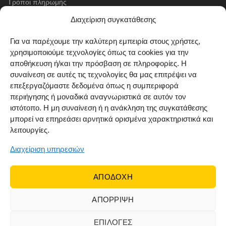
Τρόποι πληρωμής
Μέθοδοι αποστολής
Διαχείριση συγκατάθεσης
Πολιτική επιστροφών
Για να παρέχουμε την καλύτερη εμπειρία στους χρήστες,
χρησιμοποιούμε τεχνολογίες όπως τα cookies για την
Όροι χρήσης
αποθήκευση ή/και την πρόσβαση σε πληροφορίες. Η
Cookie Policy (EU)
συναίνεση σε αυτές τις τεχνολογίες θα μας επιτρέψει να
επεξεργαζόμαστε δεδομένα όπως η συμπεριφορά
ΑΚΟΛΟΥΘΗΣΤΕ ΜΑΣ
περιήγησης ή μοναδικά αναγνωριστικά σε αυτόν τον
ιστότοπο. Η μη συναίνεση ή η ανάκληση της συγκατάθεσης
μπορεί να επηρεάσει αρνητικά ορισμένα χαρακτηριστικά και
λειτουργίες.
Διαχείριση υπηρεσιών
ΑΠΟΔΟΧΗ
ΑΠΟΡΡΙΨΗ
© 2022 Dr Orfanos.
Web development
&
eCommerce
marketing
by { deventum }
ΕΠΙΛΟΓΕΣ