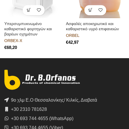
Υπερσυμπυκνωμένο
Ασφαλές αποκηρωτικό και
καθαριστικό φορτηγών και
καθαριστικό υγρό επιφανειών
βαρέων οχημάτων
ORBEL
ORBEX-X
€
€
9ο χλμ Ε.Ο Θεσσαλονίκης/ Κιλκίς, Διαβατά
+30 2310 781628
+30 693 744 4655 (WhatsApp)
+30 693 744 4655 (Viber)