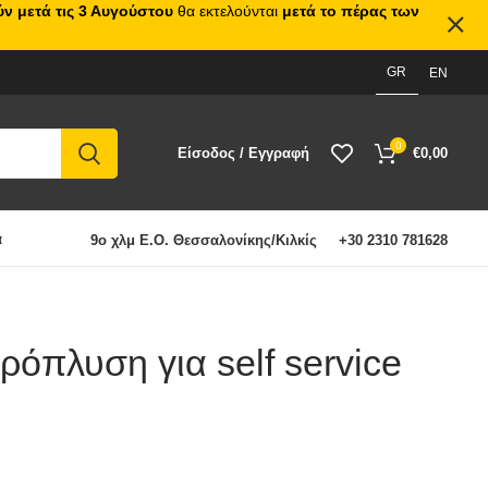
ν μετά τις 3 Αυγούστου
θα εκτελούνται
μετά το πέρας των
GR
EN
0
Είσοδος / Εγγραφή
€
0,00
α
9ο χλμ Ε.Ο. Θεσσαλονίκης/Κιλκίς
+30 2310 781628
ρόπλυση για self service