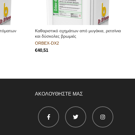
αυτόματων
Kαθαριστικό οχημάτων από μυγάκια, ρετσίνια
Α
και δύσκολες βρωμιές
ORBEX-DX2
€
ΑΚΟΛΟΥΘΗΣΤΕ ΜΑΣ