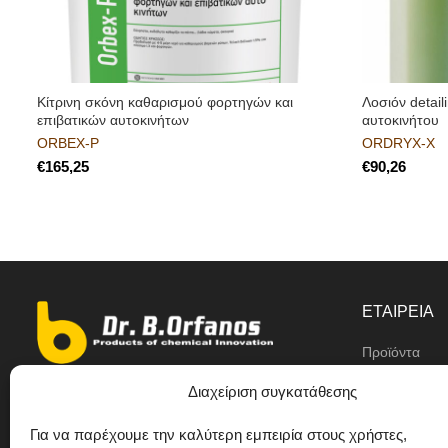
Κίτρινη σκόνη καθαρισμού φορτηγών και
Λοσιόν detai
επιβατικών αυτoκινήτων
αυτοκινήτου
ORBEX-P
ORDRYX-X
€
€
ΕΤΑΙΡΕΙΑ
Προϊόντα
Αντιπρόσωπο
Διαχείριση συγκατάθεσης
9ο χλμ Ε.Ο Θεσσαλονίκης/ Κιλκίς,
Η εταιρεία
Διαβατά
Για να παρέχουμε την καλύτερη εμπειρία στους χρήστες,