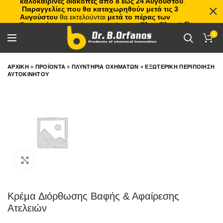
καλοκαιρινές διακοπές από 8 έως 24 Αυγούστου
.
Παραγγελίες που θα καταχωρηθούν μετά τις 3
Αυγούστου
θα εκτελούνται
μετά το πέρας των
διακοπών
, με σειρά προτεραιότητας.
Πλιτς Πλατς!
🏖️🌊
0
ΑΡΧΙΚΗ
»
ΠΡΟΪΟΝΤΑ
»
ΠΛΥΝΤΗΡΙΑ ΟΧΗΜΑΤΩΝ
»
ΕΞΩΤΕΡΙΚΗ ΠΕΡΙΠΟΙΗΣΗ
ΑΥΤΟΚΙΝΗΤΟΥ
Click to enlarge
Κρέμα Διόρθωσης Βαφής & Αφαίρεσης
Ατελειών