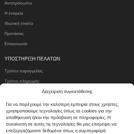
Αντιπρόσωποι
Η εταιρεία
Ιδιωτική ετικέτα
Προτάσεις
Επικοινωνία
ΥΠΟΣΤΗΡΙΞΗ ΠΕΛΑΤΩΝ
Τρόποι παραγγελίας
Τρόποι πληρωμής
Μέθοδοι αποστολής
Διαχείριση συγκατάθεσης
Πολιτική επιστροφών
Για να παρέχουμε την καλύτερη εμπειρία στους χρήστες,
χρησιμοποιούμε τεχνολογίες όπως τα cookies για την
Όροι χρήσης
αποθήκευση ή/και την πρόσβαση σε πληροφορίες. Η
Cookie Policy (EU)
συναίνεση σε αυτές τις τεχνολογίες θα μας επιτρέψει να
επεξεργαζόμαστε δεδομένα όπως η συμπεριφορά