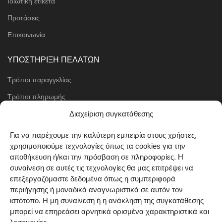
Ιδιωτική ετικέτα
Προτάσεις
Επικοινωνία
ΥΠΟΣΤΗΡΙΞΗ ΠΕΛΑΤΩΝ
Τρόποι παραγγελίας
Τρόποι πληρωμής
Μέθοδοι αποστολής
Διαχείριση συγκατάθεσης
Πολιτική επιστροφών
Για να παρέχουμε την καλύτερη εμπειρία στους χρήστες,
χρησιμοποιούμε τεχνολογίες όπως τα cookies για την
Όροι χρήσης
αποθήκευση ή/και την πρόσβαση σε πληροφορίες. Η
Cookie Policy (EU)
συναίνεση σε αυτές τις τεχνολογίες θα μας επιτρέψει να
επεξεργαζόμαστε δεδομένα όπως η συμπεριφορά
ΑΚΟΛΟΥΘΗΣΤΕ ΜΑΣ
περιήγησης ή μοναδικά αναγνωριστικά σε αυτόν τον
ιστότοπο. Η μη συναίνεση ή η ανάκληση της συγκατάθεσης
μπορεί να επηρεάσει αρνητικά ορισμένα χαρακτηριστικά και