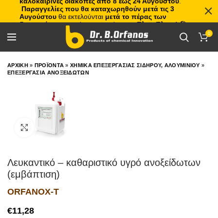
καλοκαιρινές διακοπές από 8 έως 24 Αυγούστου
.
Παραγγελίες που θα καταχωρηθούν μετά τις 3
Αυγούστου
θα εκτελούνται
μετά το πέρας των
διακοπών
, με σειρά προτεραιότητας.
Πλιτς Πλατς!
🏖️🌊
0
ΑΡΧΙΚΗ
»
ΠΡΟΪΟΝΤΑ
»
ΧΗΜΙΚΑ ΕΠΕΞΕΡΓΑΣΙΑΣ ΣΙΔΗΡΟΥ, ΑΛΟΥΜΙΝΙΟΥ
»
ΕΠΕΞΕΡΓΑΣΙΑ ΑΝΟΞΕΙΔΩΤΩΝ
Click to enlarge
Λευκαντικό – καθαριστικό υγρό ανοξείδωτων
(εμβάπτιση)
ORFANOX-T
€