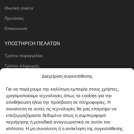
Ιδιωτική ετικέτα
Προτάσεις
Επικοινωνία
ΥΠΟΣΤΗΡΙΞΗ ΠΕΛΑΤΩΝ
Τρόποι παραγγελίας
Τρόποι πληρωμής
Μέθοδοι αποστολής
Διαχείριση συγκατάθεσης
Πολιτική επιστροφών
Για να παρέχουμε την καλύτερη εμπειρία στους χρήστες,
χρησιμοποιούμε τεχνολογίες όπως τα cookies για την
Όροι χρήσης
αποθήκευση ή/και την πρόσβαση σε πληροφορίες. Η
Cookie Policy (EU)
συναίνεση σε αυτές τις τεχνολογίες θα μας επιτρέψει να
επεξεργαζόμαστε δεδομένα όπως η συμπεριφορά
ΑΚΟΛΟΥΘΗΣΤΕ ΜΑΣ
περιήγησης ή μοναδικά αναγνωριστικά σε αυτόν τον
ιστότοπο. Η μη συναίνεση ή η ανάκληση της συγκατάθεσης