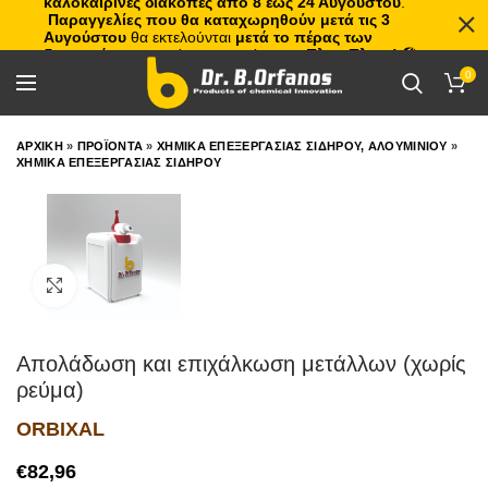
καλοκαιρινές διακοπές από 8 έως 24 Αυγούστου
.
Παραγγελίες που θα καταχωρηθούν μετά τις 3
Αυγούστου
θα εκτελούνται
μετά το πέρας των
διακοπών
, με σειρά προτεραιότητας.
Πλιτς Πλατς!
🏖️🌊
0
ΑΡΧΙΚΗ
»
ΠΡΟΪΟΝΤΑ
»
ΧΗΜΙΚΑ ΕΠΕΞΕΡΓΑΣΙΑΣ ΣΙΔΗΡΟΥ, ΑΛΟΥΜΙΝΙΟΥ
»
ΧΗΜΙΚΑ ΕΠΕΞΕΡΓΑΣΙΑΣ ΣΙΔΗΡΟΥ
Click to enlarge
Απολάδωση και επιχάλκωση μετάλλων (χωρίς
ρεύμα)
ORBIXAL
€