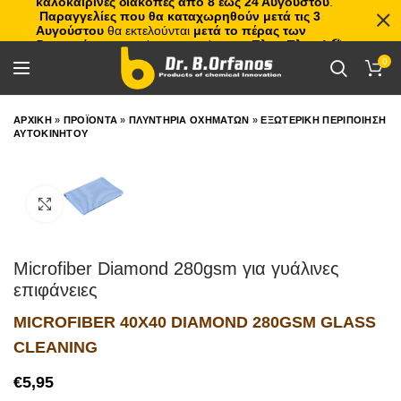
καλοκαιρινές διακοπές από 8 έως 24 Αυγούστου
.
Παραγγελίες που θα καταχωρηθούν μετά τις 3
Αυγούστου
θα εκτελούνται
μετά το πέρας των
διακοπών
, με σειρά προτεραιότητας.
Πλιτς Πλατς!
🏖️🌊
0
ΑΡΧΙΚΗ
»
ΠΡΟΪΟΝΤΑ
»
ΠΛΥΝΤΗΡΙΑ ΟΧΗΜΑΤΩΝ
»
ΕΞΩΤΕΡΙΚΗ ΠΕΡΙΠΟΙΗΣΗ
ΑΥΤΟΚΙΝΗΤΟΥ
Click to enlarge
Microfiber Diamond 280gsm για γυάλινες
επιφάνειες
MICROFIBER 40X40 DIAMOND 280GSM GLASS
CLEANING
€