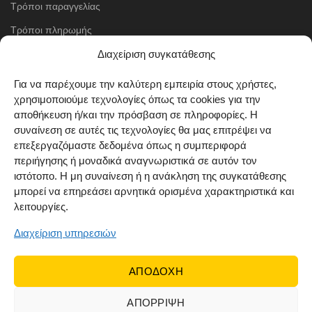
Τρόποι παραγγελίας
Τρόποι πληρωμής
Διαχείριση συγκατάθεσης
Μέθοδοι αποστολής
Πολιτική επιστροφών
Για να παρέχουμε την καλύτερη εμπειρία στους χρήστες,
χρησιμοποιούμε τεχνολογίες όπως τα cookies για την
Όροι χρήσης
αποθήκευση ή/και την πρόσβαση σε πληροφορίες. Η
Cookie Policy (EU)
συναίνεση σε αυτές τις τεχνολογίες θα μας επιτρέψει να
επεξεργαζόμαστε δεδομένα όπως η συμπεριφορά
ΑΚΟΛΟΥΘΗΣΤΕ ΜΑΣ
περιήγησης ή μοναδικά αναγνωριστικά σε αυτόν τον
ιστότοπο. Η μη συναίνεση ή η ανάκληση της συγκατάθεσης
μπορεί να επηρεάσει αρνητικά ορισμένα χαρακτηριστικά και
λειτουργίες.
Διαχείριση υπηρεσιών
ΑΠΟΔΟΧΗ
ΑΠΟΡΡΙΨΗ
© 2022 Dr Orfanos.
Web development
&
eCommerce