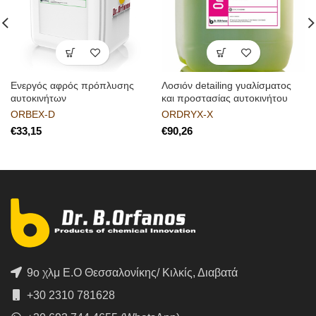
Ενεργός αφρός πρόπλυσης
Λοσιόν detailing γυαλίσματος
αυτοκινήτων
και προστασίας αυτοκινήτου
ORBEX-D
ORDRYX-X
€
€
9ο χλμ Ε.Ο Θεσσαλονίκης/ Κιλκίς, Διαβατά
+30 2310 781628