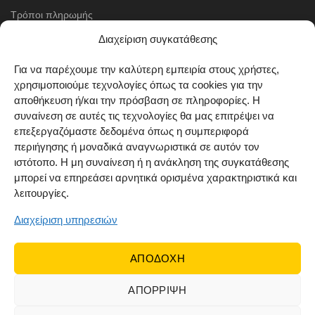
Τρόποι πληρωμής
Διαχείριση συγκατάθεσης
Μέθοδοι αποστολής
Πολιτική επιστροφών
Για να παρέχουμε την καλύτερη εμπειρία στους χρήστες,
χρησιμοποιούμε τεχνολογίες όπως τα cookies για την
Όροι χρήσης
αποθήκευση ή/και την πρόσβαση σε πληροφορίες. Η
Cookie Policy (EU)
συναίνεση σε αυτές τις τεχνολογίες θα μας επιτρέψει να
επεξεργαζόμαστε δεδομένα όπως η συμπεριφορά
ΑΚΟΛΟΥΘΗΣΤΕ ΜΑΣ
περιήγησης ή μοναδικά αναγνωριστικά σε αυτόν τον
ιστότοπο. Η μη συναίνεση ή η ανάκληση της συγκατάθεσης
μπορεί να επηρεάσει αρνητικά ορισμένα χαρακτηριστικά και
λειτουργίες.
Διαχείριση υπηρεσιών
ΑΠΟΔΟΧΗ
ΑΠΟΡΡΙΨΗ
© 2022 Dr Orfanos.
Web development
&
eCommerce
marketing
by { deventum }