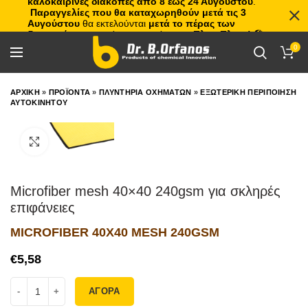
καλοκαιρινές διακοπές από 8 έως 24 Αυγούστου
.
Παραγγελίες που θα καταχωρηθούν μετά τις 3
Αυγούστου
θα εκτελούνται
μετά το πέρας των
διακοπών
, με σειρά προτεραιότητας.
Πλιτς Πλατς!
🏖️🌊
0
ΑΡΧΙΚΗ
»
ΠΡΟΪΟΝΤΑ
»
ΠΛΥΝΤΗΡΙΑ ΟΧΗΜΑΤΩΝ
»
ΕΞΩΤΕΡΙΚΗ ΠΕΡΙΠΟΙΗΣΗ
ΑΥΤΟΚΙΝΗΤΟΥ
Click to enlarge
Microfiber mesh 40×40 240gsm για σκληρές
επιφάνειες
MICROFIBER 40X40 MESH 240GSM
€
ΑΓΟΡΑ