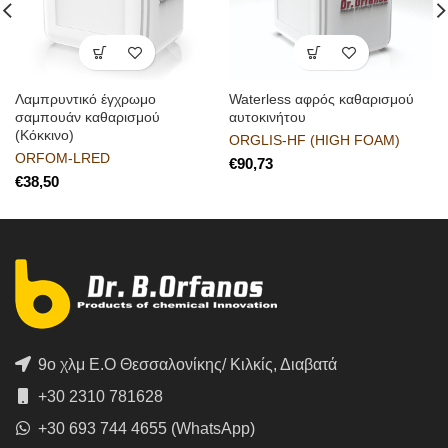
Λαμπρυντικό έγχρωμο
Waterless αφρός καθαρισμού
σαμπουάν καθαρισμού
αυτοκινήτου
(Κόκκινο)
ORGLIS-HF (HIGH FOAM)
ORFOM-LRED
€
€
9ο χλμ Ε.Ο Θεσσαλονίκης/ Κιλκίς, Διαβατά
+30 2310 781628
+30 693 744 4655 (WhatsApp)