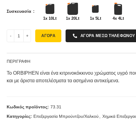
Συσκευασία
1x 10Lt
1x 20Lt
1x 5Lt
4x 4Lt
ΑΓΟΡΑ
ΑΓΟΡΑ ΜΕΣΩ ΤΗΛΕΦΩΝΟΥ
ΠΕΡΙΓΡΑΦΗ
Το ORBIPHEN είναι ένα κιτρινοκόκκινου χρώματος υγρό που 
και με άριστα αποτελέσματα τα ασημένια αντικείμενα.
Κωδικός προϊόντος:
73.31
Κατηγορίες:
Επεξεργασία Μπρούντζου/Χαλκού
,
Χημικά Επεξεργασ