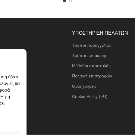
ΥΠΟΣΤΗΡΙΞΗ ΠΕΛΑΤΩΝ
Τρόποι παραγγελίας
ι
Τρόποι πληρωμής
Μέθοδοι αποστολής
τα
Πολιτική επιστροφών
υση ή/και
ολογίες θα
Όροι χρήσης
ιφορά
 Η μη
Cookie Policy (EU)
σει