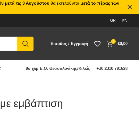
ν μετά τις 3 Αυγούστου
θα εκτελούνται
μετά το πέρας των
GR
EN
0
Είσοδος / Εγγραφή
€
0,00
α
9ο χλμ Ε.Ο. Θεσσαλονίκης/Κιλκίς
+30 2310 781628
με εμβάπτιση