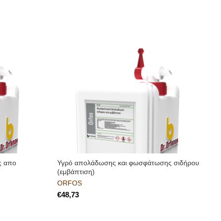
ς απο
Υγρό απολάδωσης και φωσφάτωσης σιδήρου
Γ
(εμβάπτιση)
χ
ORFOS
€