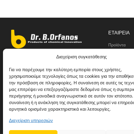
ΕΤΑΙΡΕΙΑ
Προϊόντα
Αντιπρόσωπο
Διαχείριση συγκατάθεσης
9ο χλμ Ε.Ο Θεσσαλονίκης/ Κιλκίς,
Η εταιρεία
Διαβατά
Για να παρέχουμε την καλύτερη εμπειρία στους χρήστες,
Ιδιωτική ετικέ
χρησιμοποιούμε τεχνολογίες όπως τα cookies για την αποθήκε
+30 2310 781628
την πρόσβαση σε πληροφορίες. Η συναίνεση σε αυτές τις τεχν
Προτάσεις
+30 693 744 4655 (WhatsApp)
μας επιτρέψει να επεξεργαζόμαστε δεδομένα όπως η συμπερ
περιήγησης ή μοναδικά αναγνωριστικά σε αυτόν τον ιστότοπο.
Επικοινωνία
+30 693 744 4655 (Viber)
συναίνεση ή η ανάκληση της συγκατάθεσης μπορεί να επηρεά
+30 2310 783655 (Fax)
αρνητικά ορισμένα χαρακτηριστικά και λειτουργίες.
orfanos@drorfanos.gr
Διαχείριση υπηρεσιών