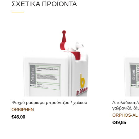
ΣΧΕΤΙΚΑ ΠΡΟΪΟΝΤΑ
Ψυχρό μαύρισμα μπρούντζου / χαλκού
Απολάδωση/φ
γαλβανιζέ, ζά
ORBIPHEN
ORPHOS-AL
€
€