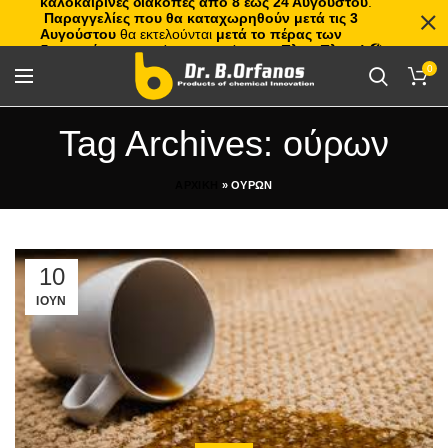
καλοκαιρινές διακοπές από 8 έως 24 Αυγούστου
.
Παραγγελίες που θα καταχωρηθούν μετά τις 3
Αυγούστου
θα εκτελούνται
μετά το πέρας των
διακοπών
, με σειρά προτεραιότητας.
Πλιτς Πλατς!
🏖️🌊
0
Tag Archives: ούρων
ΑΡΧΙΚΗ
»
ΟΥΡΩΝ
10
ΙΟΥΝ