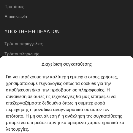
Προτάσεις
Επικοινωνία
ΥΠΟΣΤΗΡΙΞΗ ΠΕΛΑΤΩΝ
Τρόποι παραγγελίας
Τρόποι πληρωμής
Μέθοδοι αποστολής
Διαχείριση συγκατάθεσης
Πολιτική επιστροφών
Για να παρέχουμε την καλύτερη εμπειρία στους χρήστες,
χρησιμοποιούμε τεχνολογίες όπως τα cookies για την
Όροι χρήσης
αποθήκευση ή/και την πρόσβαση σε πληροφορίες. Η
Cookie Policy (EU)
συναίνεση σε αυτές τις τεχνολογίες θα μας επιτρέψει να
επεξεργαζόμαστε δεδομένα όπως η συμπεριφορά
ΑΚΟΛΟΥΘΗΣΤΕ ΜΑΣ
περιήγησης ή μοναδικά αναγνωριστικά σε αυτόν τον
ιστότοπο. Η μη συναίνεση ή η ανάκληση της συγκατάθεσης
μπορεί να επηρεάσει αρνητικά ορισμένα χαρακτηριστικά και
λειτουργίες.