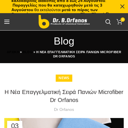
καλοκαιρινές διακοπές από 8 έως 24 Αυγούστου
.
Παραγγελίες που θα καταχωρηθούν μετά τις 3
Αυγούστου
θα εκτελούνται
μετά το πέρας των
διακοπών
, με σειρά προτεραιότητας.
Πλιτς Πλατς!
🏖️🌊
0
Blog
ΑΡΧΙΚΗ
»
BLOG
»
Η ΝΕΑ ΕΠΑΓΓΕΛΜΑΤΙΚΗ ΣΕΙΡΑ ΠΑΝΙΩΝ MICROFIBER
DR ORFANOS
NEWS
Η Νέα Επαγγελματική Σειρά Πανιών Microfiber
Dr Orfanos
Dr Orfanos
03