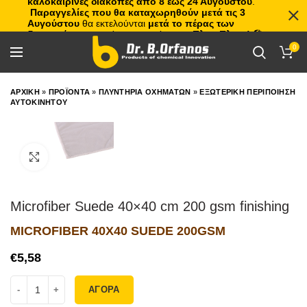
καλοκαιρινές διακοπές από 8 έως 24 Αυγούστου
.
Παραγγελίες που θα καταχωρηθούν μετά τις 3
Αυγούστου
θα εκτελούνται
μετά το πέρας των
διακοπών
, με σειρά προτεραιότητας.
Πλιτς Πλατς!
🏖️🌊
0
ΑΡΧΙΚΗ
»
ΠΡΟΪΟΝΤΑ
»
ΠΛΥΝΤΗΡΙΑ ΟΧΗΜΑΤΩΝ
»
ΕΞΩΤΕΡΙΚΗ ΠΕΡΙΠΟΙΗΣΗ
ΑΥΤΟΚΙΝΗΤΟΥ
Click to enlarge
Microfiber Suede 40×40 cm 200 gsm finishing
MICROFIBER 40X40 SUEDE 200GSM
€
ΑΓΟΡΑ