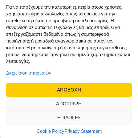
Πολιτική επιστροφών
Για να παρέχουμε την καλύτερη εμπειρία στους χρήστες,
χρησιμοποιούμε τεχνολογίες όπως τα cookies για την
Όροι χρήσης
αποθήκευση ή/και την πρόσβαση σε πληροφορίες. Η
Cookie Policy (EU)
συναίνεση σε αυτές τις τεχνολογίες θα μας επιτρέψει να
επεξεργαζόμαστε δεδομένα όπως η συμπεριφορά
ΑΚΟΛΟΥΘΗΣΤΕ ΜΑΣ
περιήγησης ή μοναδικά αναγνωριστικά σε αυτόν τον
ιστότοπο. Η μη συναίνεση ή η ανάκληση της συγκατάθεσης
μπορεί να επηρεάσει αρνητικά ορισμένα χαρακτηριστικά και
λειτουργίες.
Διαχείριση υπηρεσιών
ΑΠΟΔΟΧΗ
ΑΠΟΡΡΙΨΗ
© 2022 Dr Orfanos.
Web development
&
eCommerce
marketing
by { deventum }
ΕΠΙΛΟΓΕΣ
Cookie Policy
Privacy Statement