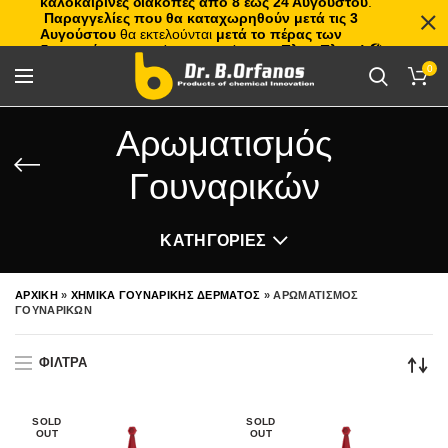
καλοκαιρινές διακοπές από 8 έως 24 Αυγούστου
.
Παραγγελίες που θα καταχωρηθούν μετά τις 3
Αυγούστου
θα εκτελούνται
μετά το πέρας των
διακοπών
, με σειρά προτεραιότητας.
Πλιτς Πλατς!
🏖️🌊
0
Αρωματισμός
Γουναρικών
ΚΑΤΗΓΟΡΙΕΣ
ΑΡΧΙΚΗ
»
ΧΗΜΙΚΑ ΓΟΥΝΑΡΙΚΗΣ ΔΕΡΜΑΤΟΣ
»
ΑΡΩΜΑΤΙΣΜΟΣ
ΓΟΥΝΑΡΙΚΩΝ
ΦΙΛΤΡΑ
SOLD
SOLD
OUT
OUT