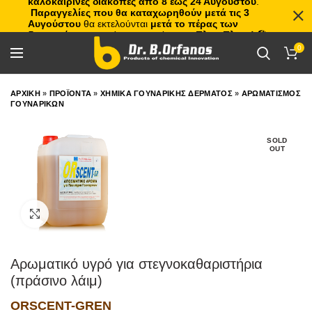
καλοκαιρινές διακοπές από 8 έως 24 Αυγούστου
.
Παραγγελίες που θα καταχωρηθούν μετά τις 3
Αυγούστου
θα εκτελούνται
μετά το πέρας των
διακοπών
, με σειρά προτεραιότητας.
Πλιτς Πλατς!
🏖️🌊
0
ΑΡΧΙΚΗ
»
ΠΡΟΪΟΝΤΑ
»
ΧΗΜΙΚΑ ΓΟΥΝΑΡΙΚΗΣ ΔΕΡΜΑΤΟΣ
»
ΑΡΩΜΑΤΙΣΜΟΣ
ΓΟΥΝΑΡΙΚΩΝ
SOLD
OUT
Click to enlarge
Αρωματικό υγρό για στεγνοκαθαριστήρια
(πράσινο λάιμ)
ORSCENT-GREN