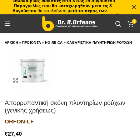
καλοκαιρινές διακοπές από 8 έως 24 Αυγούστου
.
Παραγγελίες που θα καταχωρηθούν μετά τις 3
Αυγούστου
θα εκτελούνται
μετά το πέρας των
διακοπών
, με σειρά προτεραιότητας.
Πλιτς Πλατς!
🏖️🌊
0
ΑΡΧΙΚΗ
»
ΠΡΟΪΟΝΤΑ
»
HO.RE.CA
»
ΚΑΘΑΡΙΣΤΙΚΑ ΠΛΥΝΤΗΡΙΩΝ ΡΟΥΧΩΝ
Click to enlarge
Απορρυπαντική σκόνη πλυντηρίων ρούχων
(γενικής χρήσεως)
ORFON-LF
€