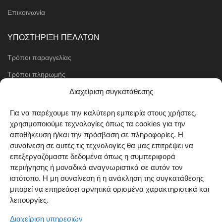
Επικοινωνία
ΥΠΟΣΤΗΡΙΞΗ ΠΕΛΑΤΩΝ
Τρόποι παραγγελίας
Τρόποι πληρωμής
Μέθοδοι αποστολής
Διαχείριση συγκατάθεσης
Πολιτική επιστροφών
Για να παρέχουμε την καλύτερη εμπειρία στους χρήστες,
χρησιμοποιούμε τεχνολογίες όπως τα cookies για την
Όροι χρήσης
αποθήκευση ή/και την πρόσβαση σε πληροφορίες. Η
Cookie Policy (EU)
συναίνεση σε αυτές τις τεχνολογίες θα μας επιτρέψει να
επεξεργαζόμαστε δεδομένα όπως η συμπεριφορά
ΑΚΟΛΟΥΘΗΣΤΕ ΜΑΣ
περιήγησης ή μοναδικά αναγνωριστικά σε αυτόν τον
ιστότοπο. Η μη συναίνεση ή η ανάκληση της συγκατάθεσης
μπορεί να επηρεάσει αρνητικά ορισμένα χαρακτηριστικά και
λειτουργίες.
Διαχείριση υπηρεσιών