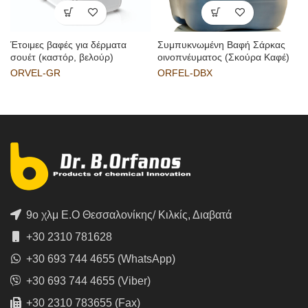
Έτοιμες βαφές για δέρματα
Συμπυκνωμένη Βαφή Σάρκας
σουέτ (καστόρ, βελούρ)
οινοπνέυματος (Σκούρα Καφέ)
ORVEL-GR
ORFEL-DBX
9ο χλμ Ε.Ο Θεσσαλονίκης/ Κιλκίς, Διαβατά
+30 2310 781628
+30 693 744 4655 (WhatsApp)
+30 693 744 4655 (Viber)
+30 2310 783655 (Fax)