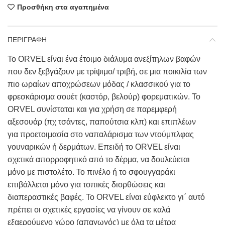
Προσθήκη στα αγαπημένα
ΠΕΡΙΓΡΑΦΗ
Το ORVEL είναι ένα έτοιμο διάλυμα ανεξίτηλων βαφών
που δεν ξεβγάζουν με τρίψιμο/ τριβή, σε μια ποικιλία των
πιο ωραίων αποχρώσεων μόδας / κλασσικού για το
φρεσκάρισμα σουέτ (καστόρ, βελούρ) φορεματικών. Το
ORVEL συνίσταται και για χρήση σε παρεμφερή
αξεσουάρ (πχ τσάντες, παπούτσια κλπ) και επιπλέων
για προετοιμασία στο ναπαλάρισμα των ντούμπλφας
γουναρικών ή δερμάτων. Επειδή το ORVEL είναι
σχετικά απορροφητικό από το δέρμα, να δουλεύεται
μόνο με πιστολέτο. Το πινέλο ή το σφουγγαράκι
επιβάλλεται μόνο για τοπικές διορθώσεις και
διαπεραστικές βαφές. Το ORVEL είναι εύφλεκτο γι΄ αυτό
πρέπει οι σχετικές εργασίες να γίνουν σε καλά
εξαερούμενο χώρο (απαγωγός) με όλα τα μέτρα