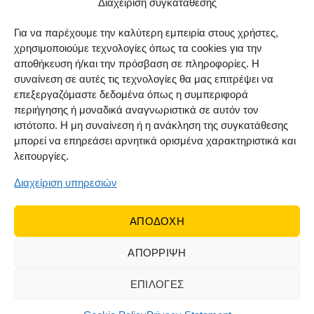
Μέθοδοι αποστολής
Διαχείριση συγκατάθεσης
Πολιτική επιστροφών
Για να παρέχουμε την καλύτερη εμπειρία στους χρήστες,
χρησιμοποιούμε τεχνολογίες όπως τα cookies για την
Όροι χρήσης
αποθήκευση ή/και την πρόσβαση σε πληροφορίες. Η
Cookie Policy (EU)
συναίνεση σε αυτές τις τεχνολογίες θα μας επιτρέψει να
επεξεργαζόμαστε δεδομένα όπως η συμπεριφορά
ΑΚΟΛΟΥΘΗΣΤΕ ΜΑΣ
περιήγησης ή μοναδικά αναγνωριστικά σε αυτόν τον
ιστότοπο. Η μη συναίνεση ή η ανάκληση της συγκατάθεσης
μπορεί να επηρεάσει αρνητικά ορισμένα χαρακτηριστικά και
λειτουργίες.
Διαχείριση υπηρεσιών
ΑΠΟΔΟΧΗ
ΑΠΟΡΡΙΨΗ
© 2022 Dr Orfanos.
Web development
&
eCommerce
marketing
by { deventum }
ΕΠΙΛΟΓΕΣ