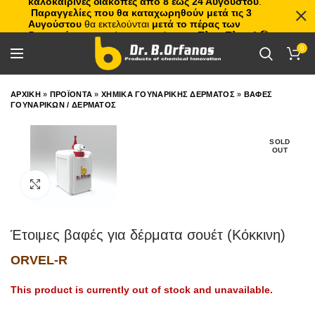
καλοκαιρινές διακοπές από 8 έως 24 Αυγούστου
.
Παραγγελίες που θα καταχωρηθούν μετά τις 3
Αυγούστου
θα εκτελούνται
μετά το πέρας των
διακοπών
, με σειρά προτεραιότητας.
Πλιτς Πλατς!
🏖️🌊
0
ΑΡΧΙΚΗ
»
ΠΡΟΪΟΝΤΑ
»
ΧΗΜΙΚΑ ΓΟΥΝΑΡΙΚΗΣ ΔΕΡΜΑΤΟΣ
»
ΒΑΦΕΣ
ΓΟΥΝΑΡΙΚΩΝ / ΔΕΡΜΑΤΟΣ
SOLD
OUT
Click to enlarge
Έτοιμες βαφές για δέρματα σουέτ (Κόκκινη)
ORVEL-R
This product is currently out of stock and unavailable.