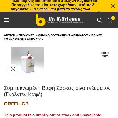
καλοκαιρινές διακοπές από 8 έως 24 Αυγούστου
.
Παραγγελίες που θα καταχωρηθούν μετά τις 3
Αυγούστου
θα εκτελούνται
μετά το πέρας των
διακοπών
, με σειρά προτεραιότητας.
Πλιτς Πλατς!
🏖️🌊
0
ΑΡΧΙΚΗ
»
ΠΡΟΪΟΝΤΑ
»
ΧΗΜΙΚΑ ΓΟΥΝΑΡΙΚΗΣ ΔΕΡΜΑΤΟΣ
»
ΒΑΦΕΣ
ΓΟΥΝΑΡΙΚΩΝ / ΔΕΡΜΑΤΟΣ
SOLD
OUT
Click to enlarge
Συμπυκνωμένη Βαφή Σάρκας οινοπνέυματος
(Γκόλντεν Καφέ)
ORFEL-GB
This product is currently out of stock and unavailable.