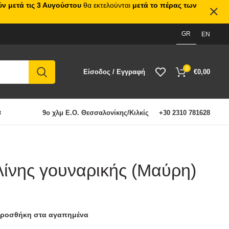
ν μετά τις 3 Αυγούστου
θα εκτελούνται
μετά το πέρας των
GR
EN
0
Είσοδος / Εγγραφή
€
0,00
α
9ο χλμ Ε.Ο. Θεσσαλονίκης/Κιλκίς
+30 2310 781628
λίνης γουναρικής (Μαύρη)
ροσθήκη στα αγαπημένα