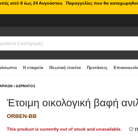
κοπές από 8 έως 24 Αυγούστου
.
Παραγγελίες που θα καταχωρηθού
ρόσωποι
Η εταιρεία
Ιδιωτική ετικέτα
Προτάσεις
Επικοινωνί
ΡΙΚΩΝ / ΔΕΡΜΑΤΟΣ
Έτοιμη οικολογική βαφή ανι
ORBEN-BB
This product is currently out of stock and unavailable.
Π