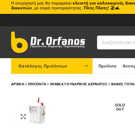
Η επιχείρησή μας θα παραμείνει
κλειστή για καλοκαιρινές δια
διακοπών
, με σειρά προτεραιότητας.
Πλιτς Πλατς!
🏖️🌊
Κατάλογος Προϊόντων
Προϊόντα
Αντιπ
ΑΡΧΙΚΗ
»
ΠΡΟΪΟΝΤΑ
»
ΧΗΜΙΚΑ ΓΟΥΝΑΡΙΚΗΣ ΔΕΡΜΑΤΟΣ
»
ΒΑΦΕΣ ΓΟΥΝΑ
SOLD
OUT
Click to enlarge