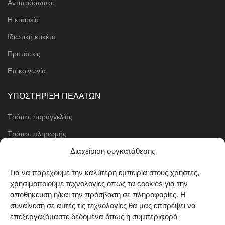
Αντιπρόσωποι
Η εταιρεία
Ιδιωτική ετικέτα
Προτάσεις
Επικοινωνία
ΥΠΟΣΤΗΡΙΞΗ ΠΕΛΑΤΩΝ
Τρόποι παραγγελίας
Τρόποι πληρωμής
Μέθοδοι αποστολής
Διαχείριση συγκατάθεσης
Πολιτική επιστροφών
Για να παρέχουμε την καλύτερη εμπειρία στους χρήστες,
χρησιμοποιούμε τεχνολογίες όπως τα cookies για την
Όροι χρήσης
αποθήκευση ή/και την πρόσβαση σε πληροφορίες. Η
Cookie Policy (EU)
συναίνεση σε αυτές τις τεχνολογίες θα μας επιτρέψει να
επεξεργαζόμαστε δεδομένα όπως η συμπεριφορά