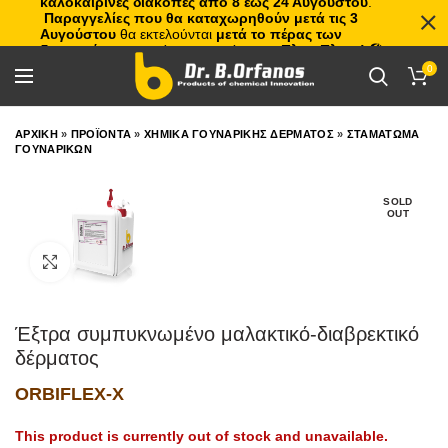
καλοκαιρινές διακοπές από 8 έως 24 Αυγούστου
.
Παραγγελίες που θα καταχωρηθούν μετά τις 3
Αυγούστου
θα εκτελούνται
μετά το πέρας των
διακοπών
, με σειρά προτεραιότητας.
Πλιτς Πλατς!
🏖️🌊
0
ΑΡΧΙΚΗ
»
ΠΡΟΪΟΝΤΑ
»
ΧΗΜΙΚΑ ΓΟΥΝΑΡΙΚΗΣ ΔΕΡΜΑΤΟΣ
»
ΣΤΑΜΑΤΩΜΑ
ΓΟΥΝΑΡΙΚΩΝ
SOLD
OUT
Click to enlarge
Έξτρα συμπυκνωμένο μαλακτικό-διαβρεκτικό
δέρματος
ORBIFLEX-X
This product is currently out of stock and unavailable.