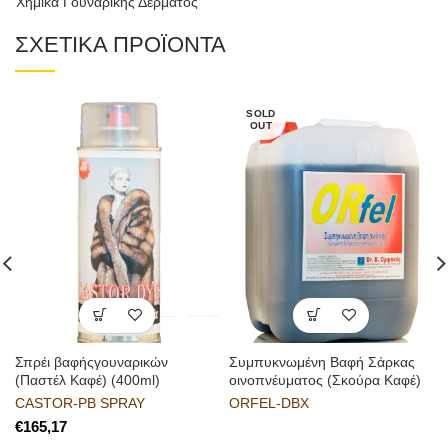
Χημικά Γουναρικής Δέρματος
ΣΧΕΤΙΚΑ ΠΡΟΪΟΝΤΑ
SOLD
OUT
Σπρέι βαφήςγουναρικών
Συμπυκνωμένη Βαφή Σάρκας
(Παστέλ Καφέ) (400ml)
οινοπνέυματος (Σκούρα Καφέ)
CASTOR-PB SPRAY
ORFEL-DBX
€