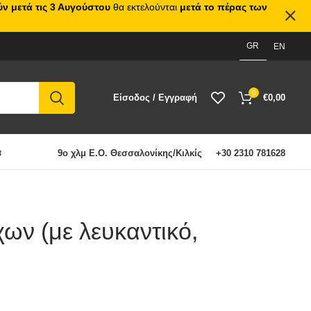
ν μετά τις 3 Αυγούστου
θα εκτελούνται
μετά το πέρας των
GR
EN
0
Είσοδος / Εγγραφή
€
0,00
α
9ο χλμ Ε.Ο. Θεσσαλονίκης/Κιλκίς
+30 2310 781628
χων (με λευκαντικό,