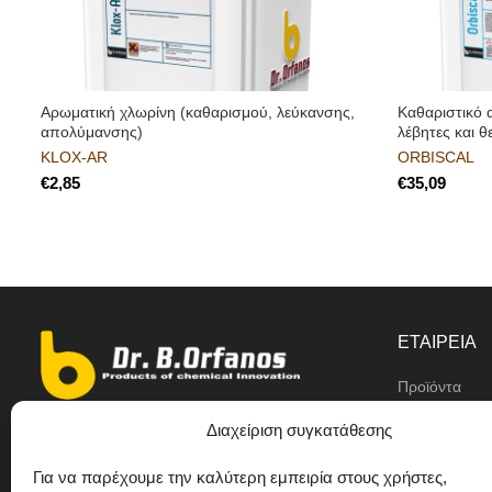
Αρωματική χλωρίνη (καθαρισμού, λεύκανσης,
Καθαριστικό 
απολύμανσης)
λέβητες και θ
KLOX-AR
ORBISCAL
€
€
ΕΤΑΙΡΕΙΑ
Προϊόντα
Αντιπρόσωπο
Διαχείριση συγκατάθεσης
9ο χλμ Ε.Ο Θεσσαλονίκης/ Κιλκίς,
Η εταιρεία
Διαβατά
Για να παρέχουμε την καλύτερη εμπειρία στους χρήστες,