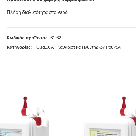
Πλήρη διαλυτότητα στο νερό
Ειδική ξελεκιαστική δύναμη (εξαφανίζει εύκολα τους δύσκολο
Περιεκτικότητα ειδικού λευκαντικού και μαλακτικού για πλη
Κωδικός προϊόντος:
61.62
Αποσκλύρυνση σκληρών νερών.
Κρατάει καθαρές δίχως πετρώματα τις αντιστάσεις
Κατηγορίες:
HO.RE.CA
,
Καθαριστικά Πλυντηρίων Ρούχων