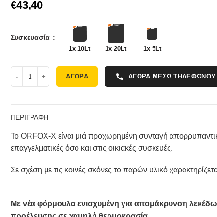
€
Συσκευασία
1x 10Lt
1x 20Lt
1x 5Lt
ΑΓΟΡΑ
ΑΓΟΡΑ ΜΕΣΩ ΤΗΛΕΦΩΝΟΥ
ΠΕΡΙΓΡΑΦΗ
Το ORFOX-X είναι μιά προχωρημένη συνταγή απορρυπαντικ
επαγγελματικές όσο και στις οικιακές συσκευές.
Σε σχέση με τις κοινές σκόνες το παρών υλικό χαρακτηρίζεται
Με νέα φόρμουλα ενισχυμένη για απομάκρυνση λεκέδων 
προέλευσης σε χαμηλή θερμοκρασία.