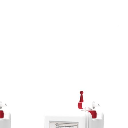
υς λεκέδες !)
ρέστερη δράση