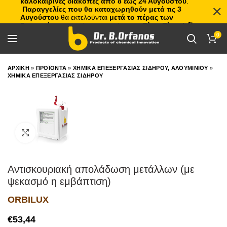
καλοκαιρινές διακοπές από 8 έως 24 Αυγούστου
.
Παραγγελίες που θα καταχωρηθούν μετά τις 3
Αυγούστου
θα εκτελούνται
μετά το πέρας των
διακοπών
, με σειρά προτεραιότητας.
Πλιτς Πλατς!
🏖️🌊
0
ΑΡΧΙΚΗ
»
ΠΡΟΪΟΝΤΑ
»
ΧΗΜΙΚΑ ΕΠΕΞΕΡΓΑΣΙΑΣ ΣΙΔΗΡΟΥ, ΑΛΟΥΜΙΝΙΟΥ
»
ΧΗΜΙΚΑ ΕΠΕΞΕΡΓΑΣΙΑΣ ΣΙΔΗΡΟΥ
Click to enlarge
Αντισκουριακή απολάδωση μετάλλων (με
ψεκασμό η εμβάπτιση)
ORBILUX
€