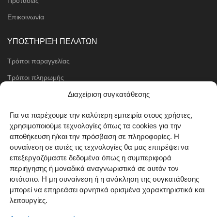
Προτάσεις
Επικοινωνία
ΥΠΟΣΤΗΡΙΞΗ ΠΕΛΑΤΩΝ
Τρόποι παραγγελίας
Τρόποι πληρωμής
Μέθοδοι αποστολής
Διαχείριση συγκατάθεσης
Πολιτική επιστροφών
Για να παρέχουμε την καλύτερη εμπειρία στους χρήστες,
χρησιμοποιούμε τεχνολογίες όπως τα cookies για την
Όροι χρήσης
αποθήκευση ή/και την πρόσβαση σε πληροφορίες. Η
Cookie Policy (EU)
συναίνεση σε αυτές τις τεχνολογίες θα μας επιτρέψει να
επεξεργαζόμαστε δεδομένα όπως η συμπεριφορά
ΑΚΟΛΟΥΘΗΣΤΕ ΜΑΣ
περιήγησης ή μοναδικά αναγνωριστικά σε αυτόν τον
ιστότοπο. Η μη συναίνεση ή η ανάκληση της συγκατάθεσης
μπορεί να επηρεάσει αρνητικά ορισμένα χαρακτηριστικά και
λειτουργίες.