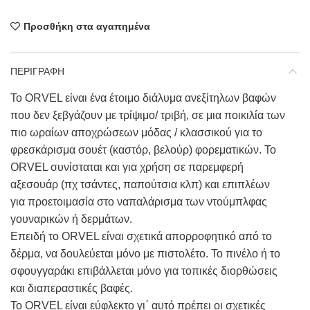
Προσθήκη στα αγαπημένα
ΠΕΡΙΓΡΑΦΗ
Το ORVEL είναι ένα έτοιμο διάλυμα ανεξίτηλων βαφών
που δεν ξεβγάζουν με τρίψιμο/ τριβή, σε μια ποικιλία των
πιο ωραίων αποχρώσεων μόδας / κλασσικού για το
φρεσκάρισμα σουέτ (καστόρ, βελούρ) φορεματικών. Το
ORVEL συνίσταται και για χρήση σε παρεμφερή
αξεσουάρ (πχ τσάντες, παπούτσια κλπ) και επιπλέων
για προετοιμασία στο ναπαλάρισμα των ντούμπλφας
γουναρικών ή δερμάτων.
Επειδή το ORVEL είναι σχετικά απορροφητικό από το
δέρμα, να δουλεύεται μόνο με πιστολέτο. Το πινέλο ή το
σφουγγαράκι επιβάλλεται μόνο για τοπικές διορθώσεις
και διαπεραστικές βαφές.
Το ORVEL είναι εύφλεκτο γι΄ αυτό πρέπει οι σχετικές