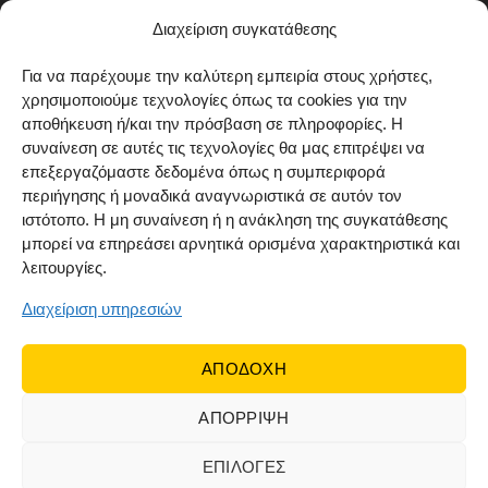
Μέθοδοι αποστολής
Διαχείριση συγκατάθεσης
Πολιτική επιστροφών
Για να παρέχουμε την καλύτερη εμπειρία στους χρήστες,
χρησιμοποιούμε τεχνολογίες όπως τα cookies για την
Όροι χρήσης
αποθήκευση ή/και την πρόσβαση σε πληροφορίες. Η
Cookie Policy (EU)
συναίνεση σε αυτές τις τεχνολογίες θα μας επιτρέψει να
επεξεργαζόμαστε δεδομένα όπως η συμπεριφορά
ΑΚΟΛΟΥΘΗΣΤΕ ΜΑΣ
περιήγησης ή μοναδικά αναγνωριστικά σε αυτόν τον
ιστότοπο. Η μη συναίνεση ή η ανάκληση της συγκατάθεσης
μπορεί να επηρεάσει αρνητικά ορισμένα χαρακτηριστικά και
λειτουργίες.
Διαχείριση υπηρεσιών
ΑΠΟΔΟΧΗ
ΑΠΟΡΡΙΨΗ
© 2022 Dr Orfanos.
Web development
&
eCommerce
marketing
by { deventum }
ΕΠΙΛΟΓΕΣ