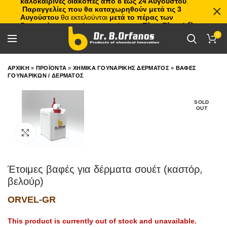
καλοκαιρινές διακοπές από 8 έως 24 Αυγούστου
.
Παραγγελίες που θα καταχωρηθούν μετά τις 3
Αυγούστου
θα εκτελούνται
μετά το πέρας των
διακοπών
, με σειρά προτεραιότητας.
Πλιτς Πλατς!
🏖️🌊
0
ΑΡΧΙΚΗ
»
ΠΡΟΪΟΝΤΑ
»
ΧΗΜΙΚΑ ΓΟΥΝΑΡΙΚΗΣ ΔΕΡΜΑΤΟΣ
»
ΒΑΦΕΣ
ΓΟΥΝΑΡΙΚΩΝ / ΔΕΡΜΑΤΟΣ
SOLD
OUT
Click to enlarge
Έτοιμες βαφές για δέρματα σουέτ (καστόρ,
βελούρ)
ORVEL-GR
This product is currently out of stock and unavailable.