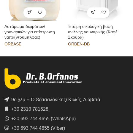
Αστάρωμα δερμάτων/
Έτοιμη οικολογική βαφή
γουναρικών για επίστρωση
ανιλίνης γουναρικής (Καφέ
νάπα(ντούμπλφας)
Σκούρα)
ORBASE
ORBEN-DB
9ο χλμ Ε.Ο Θεσσαλονίκης/ Κιλκίς, Διαβατά
+30 2310 781628
+30 693 744 4655 (WhatsApp)
+30 693 744 4655 (Viber)