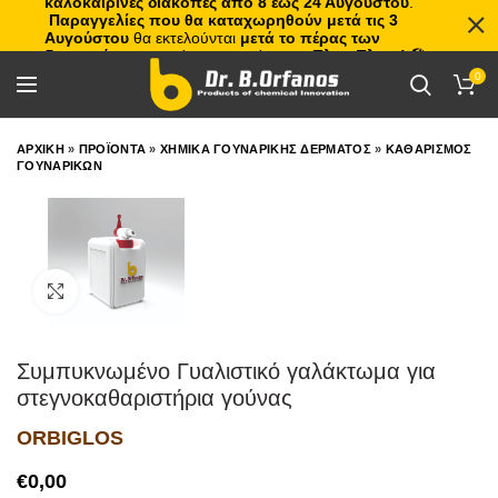
καλοκαιρινές διακοπές από 8 έως 24 Αυγούστου
.
Παραγγελίες που θα καταχωρηθούν μετά τις 3
Αυγούστου
θα εκτελούνται
μετά το πέρας των
διακοπών
, με σειρά προτεραιότητας.
Πλιτς Πλατς!
🏖️🌊
0
ΑΡΧΙΚΗ
»
ΠΡΟΪΟΝΤΑ
»
ΧΗΜΙΚΑ ΓΟΥΝΑΡΙΚΗΣ ΔΕΡΜΑΤΟΣ
»
ΚΑΘΑΡΙΣΜΟΣ
ΓΟΥΝΑΡΙΚΩΝ
Click to enlarge
Συμπυκνωμένο Γυαλιστικό γαλάκτωμα για
στεγνοκαθαριστήρια γούνας
ORBIGLOS
€