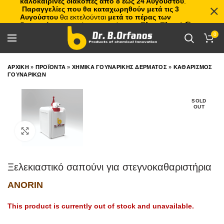
καλοκαιρινές διακοπές από 8 έως 24 Αυγούστου
.
Παραγγελίες που θα καταχωρηθούν μετά τις 3
Αυγούστου
θα εκτελούνται
μετά το πέρας των
διακοπών
, με σειρά προτεραιότητας.
Πλιτς Πλατς!
🏖️🌊
0
ΑΡΧΙΚΗ
»
ΠΡΟΪΟΝΤΑ
»
ΧΗΜΙΚΑ ΓΟΥΝΑΡΙΚΗΣ ΔΕΡΜΑΤΟΣ
»
ΚΑΘΑΡΙΣΜΟΣ
ΓΟΥΝΑΡΙΚΩΝ
SOLD
OUT
Click to enlarge
Ξελεκιαστικό σαπούνι για στεγνοκαθαριστήρια
ANORIN
This product is currently out of stock and unavailable.