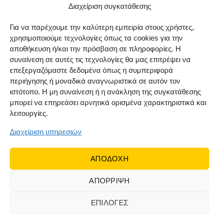
Μέθοδοι αποστολής
Διαχείριση συγκατάθεσης
Πολιτική επιστροφών
Για να παρέχουμε την καλύτερη εμπειρία στους χρήστες,
χρησιμοποιούμε τεχνολογίες όπως τα cookies για την
Όροι χρήσης
αποθήκευση ή/και την πρόσβαση σε πληροφορίες. Η
Cookie Policy (EU)
συναίνεση σε αυτές τις τεχνολογίες θα μας επιτρέψει να
επεξεργαζόμαστε δεδομένα όπως η συμπεριφορά
ΑΚΟΛΟΥΘΗΣΤΕ ΜΑΣ
περιήγησης ή μοναδικά αναγνωριστικά σε αυτόν τον
ιστότοπο. Η μη συναίνεση ή η ανάκληση της συγκατάθεσης
μπορεί να επηρεάσει αρνητικά ορισμένα χαρακτηριστικά και
λειτουργίες.
Διαχείριση υπηρεσιών
ΑΠΟΔΟΧΗ
ΑΠΟΡΡΙΨΗ
© 2022 Dr Orfanos.
Web development
&
eCommerce
marketing
by { deventum }
ΕΠΙΛΟΓΕΣ