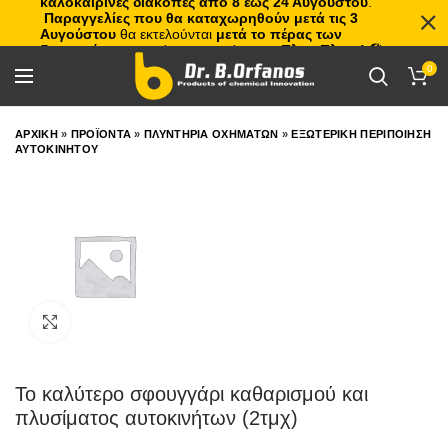
καλοκαιρινές διακοπές από 8 έως 24 Αυγούστου
.
Παραγγελίες που θα καταχωρηθούν μετά τις 3
Αυγούστου
θα εκτελούνται
μετά το πέρας των
διακοπών
, με σειρά προτεραιότητας.
Πλιτς Πλατς!
🏖️🌊
0
ΑΡΧΙΚΗ
»
ΠΡΟΪΟΝΤΑ
»
ΠΛΥΝΤΗΡΙΑ ΟΧΗΜΑΤΩΝ
»
ΕΞΩΤΕΡΙΚΗ ΠΕΡΙΠΟΙΗΣΗ
ΑΥΤΟΚΙΝΗΤΟΥ
Click to enlarge
Το καλύτερο σφουγγάρι καθαρισμού και
πλυσίματος αυτοκινήτων (2τμχ)