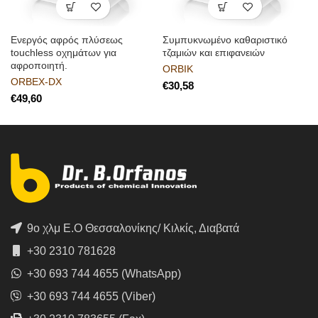
Ενεργός αφρός πλύσεως
Συμπυκνωμένο καθαριστικό
touchless οχημάτων για
τζαμιών και επιφανειών
αφροποιητή.
ORBIK
ORBEX-DX
€
€
9ο χλμ Ε.Ο Θεσσαλονίκης/ Κιλκίς, Διαβατά
+30 2310 781628
+30 693 744 4655 (WhatsApp)
+30 693 744 4655 (Viber)