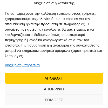
Μέθοδοι αποστολής
Διαχείριση συγκατάθεσης
Πολιτική επιστροφών
Για να παρέχουμε την καλύτερη εμπειρία στους χρήστες,
χρησιμοποιούμε τεχνολογίες όπως τα cookies για την
Όροι χρήσης
αποθήκευση ή/και την πρόσβαση σε πληροφορίες. Η
Cookie Policy (EU)
συναίνεση σε αυτές τις τεχνολογίες θα μας επιτρέψει να
επεξεργαζόμαστε δεδομένα όπως η συμπεριφορά
ΑΚΟΛΟΥΘΗΣΤΕ ΜΑΣ
περιήγησης ή μοναδικά αναγνωριστικά σε αυτόν τον
ιστότοπο. Η μη συναίνεση ή η ανάκληση της συγκατάθεσης
μπορεί να επηρεάσει αρνητικά ορισμένα χαρακτηριστικά και
λειτουργίες.
Διαχείριση υπηρεσιών
ΑΠΟΔΟΧΗ
ΑΠΟΡΡΙΨΗ
© 2022 Dr Orfanos.
Web development
&
eCommerce
marketing
by { deventum }
ΕΠΙΛΟΓΕΣ