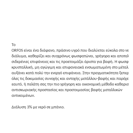
Το
ORFOS είναι ένα διάφανο, πράσινο υγρό που διαλύεται εύκολα στο νερό
διάλυμα, καθαρίζει και συγχρόνως φωσφατώνει, γρήγορα και αποτελεσ
σιδερένιες επιφάνειες και τις προετοιμάζει άριστα για βαφή. Η φωσφάτ
κρυσταλλική, μη αγώγιμη και επιφανειακά ενσωματωμένη στο μέταλλο,
αυξάνει κατά πολύ την ενεργό επιφάνεια. Στην πραγματικότητα ξεπερνά
όλες τις δοκιμασίες συνοχής και αντοχής μετάλλου-βαφής και παρέχετε 
εαυτό, ή πελάτη σας την πιο γρήγορη και οικονομική μέθοδο καθαρισμ
αντισκωριακής προστασίας και προετοιμασίας βαφής μεταλλικών
αντικειμένων.
Διάλυση 3% με νερό σε μπάνιο.