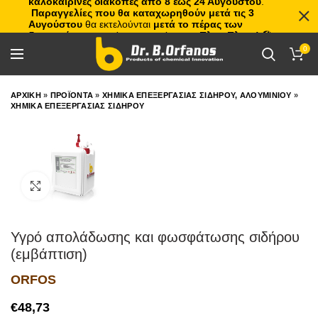
καλοκαιρινές διακοπές από 8 έως 24 Αυγούστου
.
Παραγγελίες που θα καταχωρηθούν μετά τις 3
Αυγούστου
θα εκτελούνται
μετά το πέρας των
διακοπών
, με σειρά προτεραιότητας.
Πλιτς Πλατς!
🏖️🌊
0
ΑΡΧΙΚΗ
»
ΠΡΟΪΟΝΤΑ
»
ΧΗΜΙΚΑ ΕΠΕΞΕΡΓΑΣΙΑΣ ΣΙΔΗΡΟΥ, ΑΛΟΥΜΙΝΙΟΥ
»
ΧΗΜΙΚΑ ΕΠΕΞΕΡΓΑΣΙΑΣ ΣΙΔΗΡΟΥ
Click to enlarge
Υγρό απολάδωσης και φωσφάτωσης σιδήρου
(εμβάπτιση)
ORFOS
€