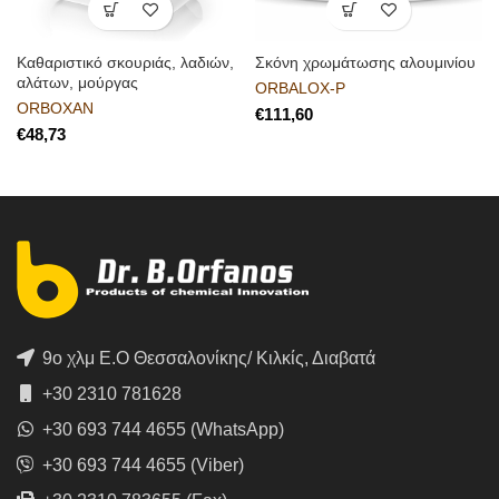
Καθαριστικό σκουριάς, λαδιών,
Σκόνη χρωμάτωσης αλουμινίου
αλάτων, μούργας
ORBALOX-P
ORBOXAN
€
€
9ο χλμ Ε.Ο Θεσσαλονίκης/ Κιλκίς, Διαβατά
+30 2310 781628
+30 693 744 4655 (WhatsApp)
+30 693 744 4655 (Viber)